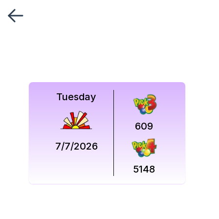
Síguenos
en
Síguenos
en
Tuesday
609
7/7/2026
5148