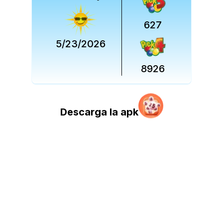
627
5/23/2026
8926
Descarga la apk