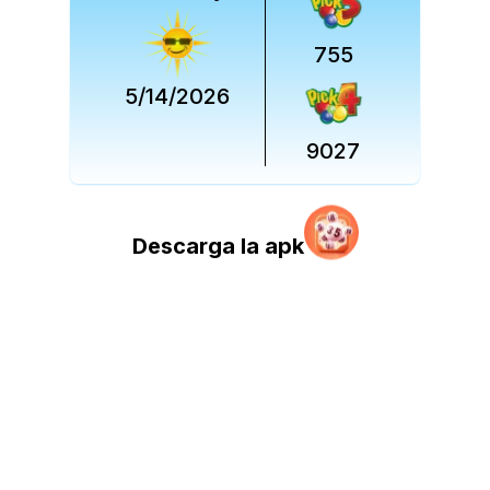
755
5/14/2026
9027
Descarga la apk