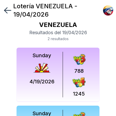
Lotería
VENEZUELA
-
Síguenos
19/04/2026
en
VENEZUELA
Síguenos
Resultados del
19/04/2026
en
2
resultado
s
Sunday
788
4/19/2026
1245
Sunday