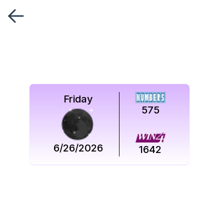
Síguenos
en
Síguenos
en
Friday
575
6/26/2026
1642