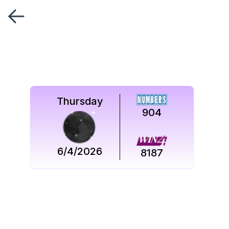
Síguenos
en
Síguenos
en
Thursday
904
6/4/2026
8187