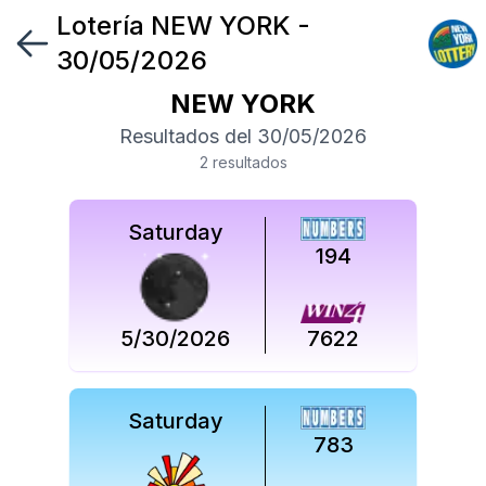
Lotería
NEW YORK
-
Síguenos
30/05/2026
en
NEW YORK
Síguenos
Resultados del
30/05/2026
en
2
resultado
s
Saturday
194
5/30/2026
7622
Saturday
783