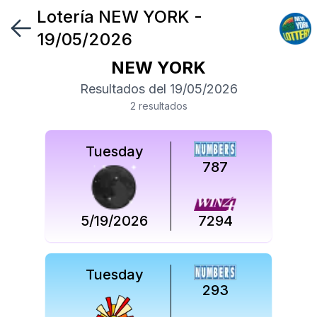
Lotería
NEW YORK
-
Síguenos
19/05/2026
en
NEW YORK
Síguenos
Resultados del
19/05/2026
en
2
resultado
s
Tuesday
787
5/19/2026
7294
Tuesday
293