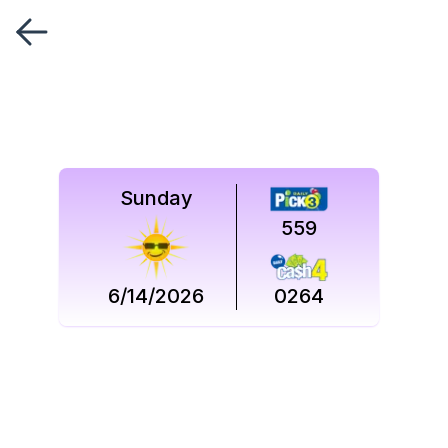
Síguenos
en
Síguenos
en
Sunday
559
6/14/2026
0264