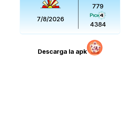
779
7/8/2026
4384
Descarga la apk