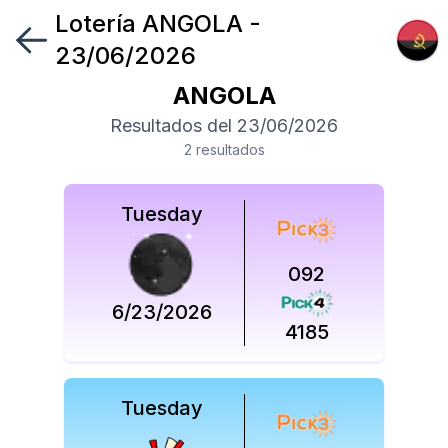
Lotería
ANGOLA
-
Síguenos
23/06/2026
en
ANGOLA
Síguenos
Resultados del
23/06/2026
en
2
resultado
s
Tuesday
092
6/23/2026
4185
Tuesday