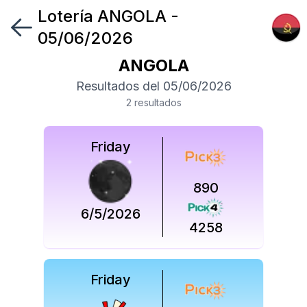
Lotería
ANGOLA
-
Síguenos
05/06/2026
en
ANGOLA
Síguenos
Resultados del
05/06/2026
en
2
resultado
s
Friday
890
6/5/2026
4258
Friday