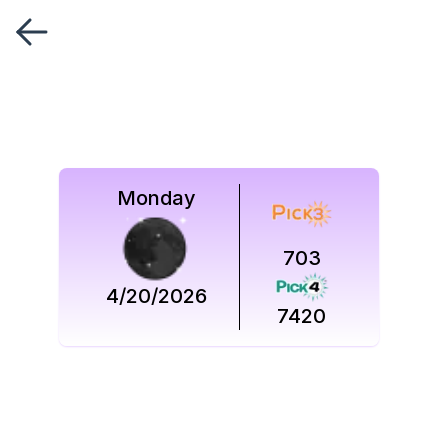
Síguenos
en
Síguenos
en
Monday
703
4/20/2026
7420