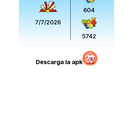
604
7/7/2026
5742
Descarga la apk