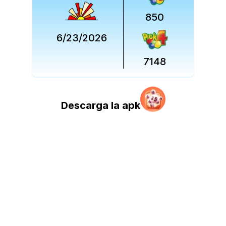
850
6/23/2026
7148
Descarga la apk