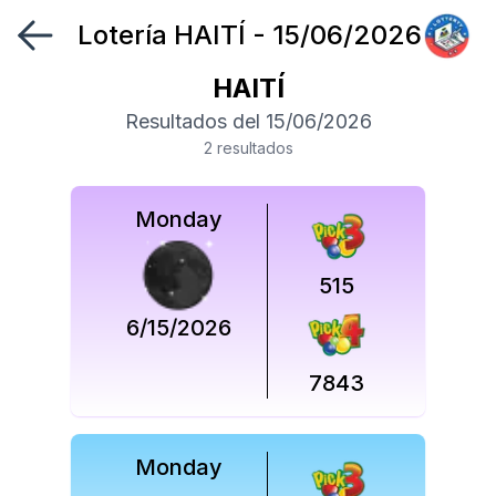
Lotería
HAITÍ
-
15/06/2026
Síguenos
en
HAITÍ
Resultados del
15/06/2026
Síguenos
2
resultado
s
en
Monday
515
6/15/2026
7843
Monday