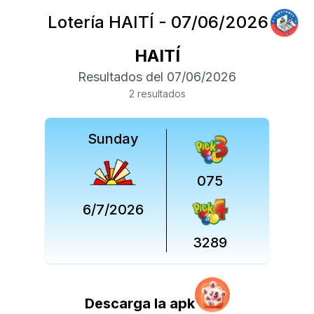
Lotería
HAITÍ
-
07/06/2026
HAITÍ
Resultados del
07/06/2026
2
resultado
s
Sunday
075
6/7/2026
3289
Descarga la apk