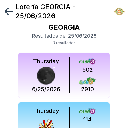
Lotería
GEORGIA
-
Síguenos
25/06/2026
en
GEORGIA
Síguenos
Resultados del
25/06/2026
en
3
resultado
s
Thursday
502
6/25/2026
2910
Thursday
114