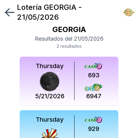
Lotería
GEORGIA
-
Síguenos
21/05/2026
en
GEORGIA
Síguenos
Resultados del
21/05/2026
en
2
resultado
s
Thursday
693
5/21/2026
6947
Thursday
929