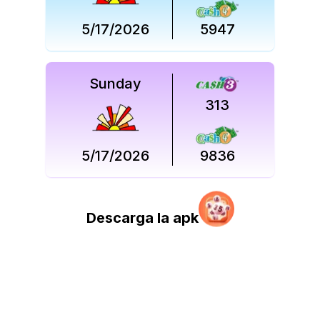
5/17/2026
5947
Sunday
313
5/17/2026
9836
Descarga la apk