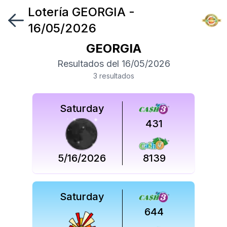
Lotería
GEORGIA
-
Síguenos
16/05/2026
en
GEORGIA
Síguenos
Resultados del
16/05/2026
en
3
resultado
s
Saturday
431
5/16/2026
8139
Saturday
644