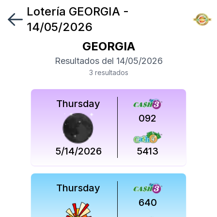
Lotería
GEORGIA
-
Síguenos
14/05/2026
en
GEORGIA
Síguenos
Resultados del
14/05/2026
en
3
resultado
s
Thursday
092
5/14/2026
5413
Thursday
640