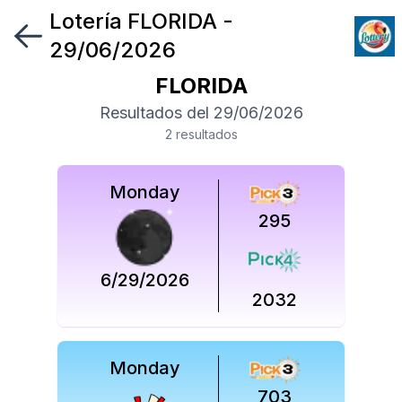
Lotería
FLORIDA
-
Síguenos
29/06/2026
en
FLORIDA
Síguenos
Resultados del
29/06/2026
en
2
resultado
s
Monday
295
6/29/2026
2032
Monday
703