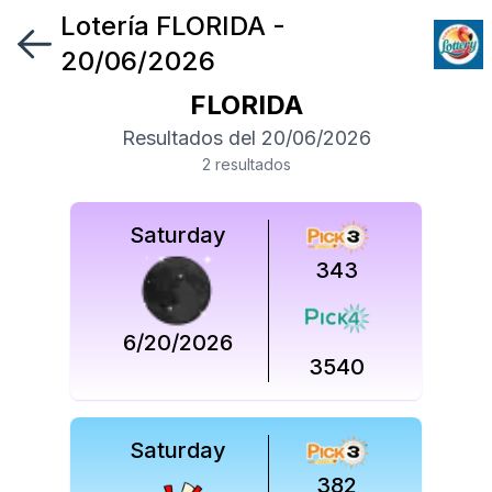
Lotería
FLORIDA
-
Síguenos
20/06/2026
en
FLORIDA
Síguenos
Resultados del
20/06/2026
en
2
resultado
s
Saturday
343
6/20/2026
3540
Saturday
382