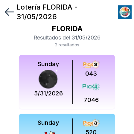
Lotería
FLORIDA
-
Síguenos
31/05/2026
en
FLORIDA
Síguenos
Resultados del
31/05/2026
en
2
resultado
s
Sunday
043
5/31/2026
7046
Sunday
520