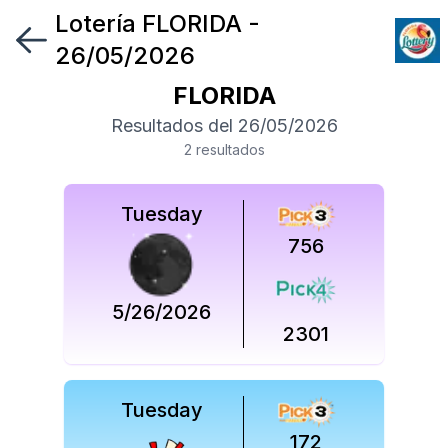
Lotería
FLORIDA
-
Síguenos
26/05/2026
en
FLORIDA
Síguenos
Resultados del
26/05/2026
en
2
resultado
s
Tuesday
756
5/26/2026
2301
Tuesday
172