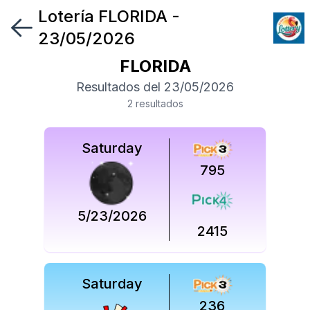
Lotería
FLORIDA
-
Síguenos
23/05/2026
en
FLORIDA
Síguenos
Resultados del
23/05/2026
en
2
resultado
s
Saturday
795
5/23/2026
2415
Saturday
236