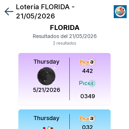
Lotería
FLORIDA
-
Síguenos
21/05/2026
en
FLORIDA
Síguenos
Resultados del
21/05/2026
en
2
resultado
s
Thursday
442
5/21/2026
0349
Thursday
032